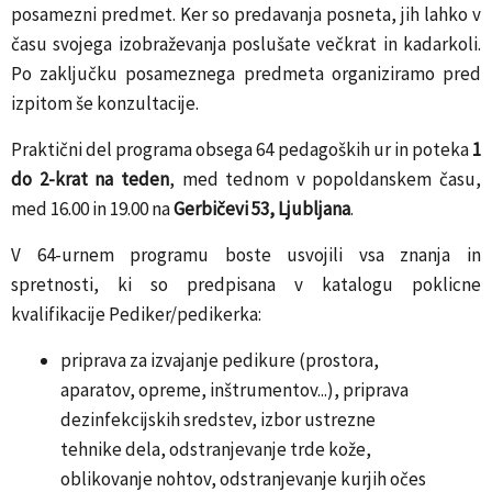
posamezni predmet. Ker so predavanja posneta, jih lahko v
času svojega izobraževanja poslušate večkrat in kadarkoli.
Po zaključku posameznega predmeta organiziramo pred
izpitom še konzultacije.
Praktični del programa obsega 64 pedagoških ur in poteka
1
do 2-krat na teden
, med tednom v popoldanskem času,
med 16.00 in 19.00 na
Gerbičevi 53, Ljubljana
.
V 64-urnem programu boste usvojili vsa znanja in
spretnosti, ki so predpisana v katalogu poklicne
kvalifikacije Pediker/pedikerka:
priprava za izvajanje pedikure (prostora,
aparatov, opreme, inštrumentov...), priprava
dezinfekcijskih sredstev, izbor ustrezne
tehnike dela, odstranjevanje trde kože,
oblikovanje nohtov, odstranjevanje kurjih očes