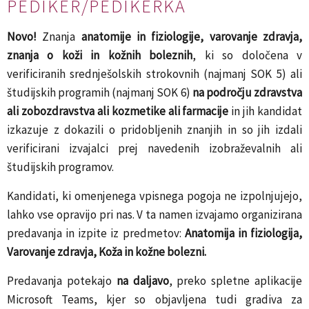
PEDIKER/PEDIKERKA
Novo
!
Znanja
anatomije in fiziologije, varovanje zdravja,
znanja o koži in kožnih boleznih
, ki so določena v
verificiranih srednješolskih strokovnih (najmanj SOK 5) ali
študijskih programih (najmanj SOK 6)
na področju zdravstva
ali zobozdravstva ali kozmetike ali farmacije
in jih kandidat
izkazuje z dokazili o pridobljenih znanjih in so jih izdali
verificirani izvajalci prej navedenih izobraževalnih ali
študijskih programov.
Kandidati, ki omenjenega vpisnega pogoja ne izpolnjujejo,
lahko vse opravijo pri nas. V ta namen izvajamo organizirana
predavanja in izpite iz predmetov:
Anatomija in fiziologija,
Varovanje zdravja, Koža in kožne bolezni.
Predavanja potekajo
na daljavo
, preko spletne aplikacije
Microsoft Teams, kjer so objavljena tudi gradiva za